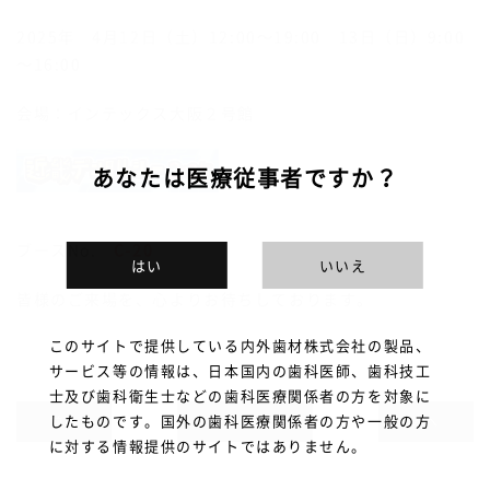
2025年 4月12日（土）12:00～19:00 13日（日）9:00
～16:00
会場：
インテックス大阪２号館
あなたは医療従事者ですか？
ブースNo.
C-20
はい
いいえ
皆様のご来場を、心よりお待ちしております。
このサイトで提供している内外歯材株式会社の製品、
サービス等の情報は、日本国内の歯科医師、歯科技工
士及び歯科衛生士などの歯科医療関係者の方を対象に
したものです。国外の歯科医療関係者の方や一般の方
前へ
一覧に戻る
次へ
に対する情報提供のサイトではありません。