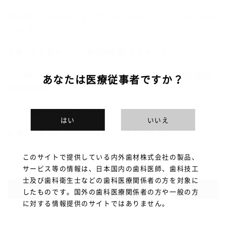
2026年 2月14日（土）12:00～19:00 15日（日）9:00
～16:30
会場：
名古屋市中小企業振興会館(吹上ホール）
公式HP：
第49回 中部日本デンタルショー | 東海歯科用品
あなたは医療従事者ですか？
商協同組合
ブースNo.
C
ブロック 17
はい
いいえ
皆様のご来場を、心よりお待ちしております。
このサイトで提供している内外歯材株式会社の製品、
サービス等の情報は、日本国内の歯科医師、歯科技工
士及び歯科衛生士などの歯科医療関係者の方を対象に
前へ
一覧に戻る
次へ
したものです。国外の歯科医療関係者の方や一般の方
に対する情報提供のサイトではありません。