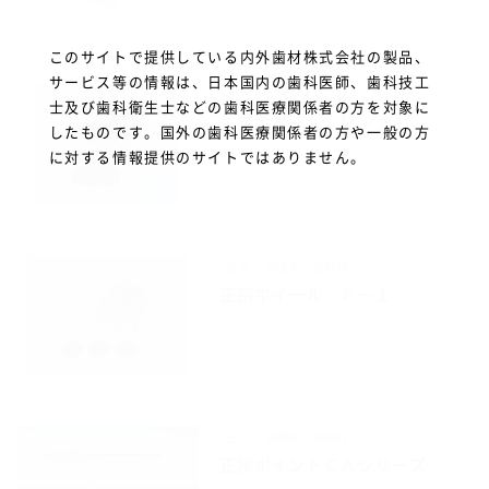
このサイトで提供している内外歯材株式会社の製品、
サービス等の情報は、日本国内の歯科医師、歯科技工
正宗
研磨剤・研削材
士及び歯科衛生士などの歯科医療関係者の方を対象に
正宗ホイール Ｍ－２
したものです。国外の歯科医療関係者の方や一般の方
に対する情報提供のサイトではありません。
正宗
研磨剤・研削材
正宗ホイール Ｆ－１
正宗
研磨剤・研削材
正宗ポイントＣＡシリーズ