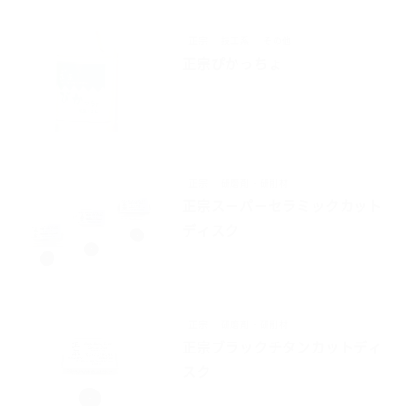
正宗
技工系
その他
正宗ぴかっちょ
正宗
研磨剤・研削材
正宗スーパーセラミックカット
ディスク
正宗
研磨剤・研削材
正宗ブラックチタンカットディ
スク