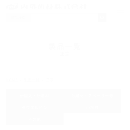
商品検索
NEWS
製品一覧
製品一覧
正宗
取り扱いメーカー
HOME
製品一覧
正宗
採用情報
研磨剤・研削材
分離材・スペーサー等
会社概要
ダウエルピン
小機械
お問い合わせ
その他