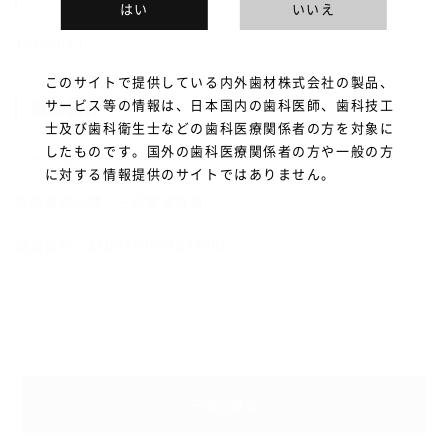
はい
いいえ
10400023
このサイトで提供している内外歯材株式会社の製品、
サービス等の情報は、日本国内の歯科医師、歯科技工
製品紹介
士及び歯科衛生士などの歯科医療関係者の方を対象に
したものです。国外の歯科医療関係者の方や一般の方
コーク型
に対する情報提供のサイトではありません。
医療機器分類：一般医療機器
届出番号：27B3X00094B36001
一覧に戻る