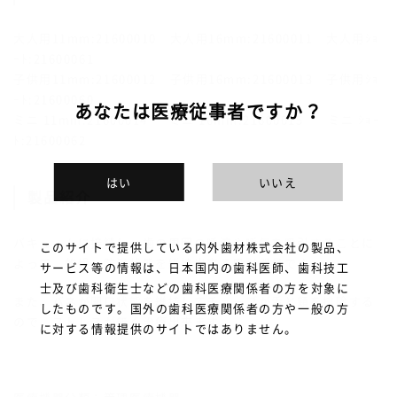
大人用11mm:21600010 大人用16mm:21600011 大人用ｼｮ
ｰﾄ:21600061
子供用11mm:21600012 子供用16mm:21600013 子供用ｼｮ
ｰﾄ:21600060
あなたは医療従事者ですか？
ミニ 11mm:21600014 ミニ 16mm:21600015 ミニ ｼｮｰ
ﾄ:21600062
はい
いいえ
製品紹介
バキュームに接続し、歯の周囲の唾液や呼気を吸引することに
このサイトで提供している内外歯材株式会社の製品、
よって、乾燥・防湿状態を維持出来る吸引器具です。
サービス等の情報は、日本国内の歯科医師、歯科技工
士及び歯科衛生士などの歯科医療関係者の方を対象に
また、バネが開口状態を維持してチューブが舌と頬を排除する
したものです。国外の歯科医療関係者の方や一般の方
ので、ストレスが無く治療出来ます。
に対する情報提供のサイトではありません。