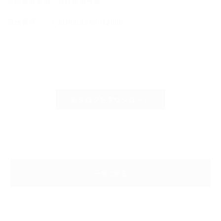
医療機器分類：管理医療機器
届出番号 ：2100BZZ00012000
カタログをダウンロード
一覧に戻る