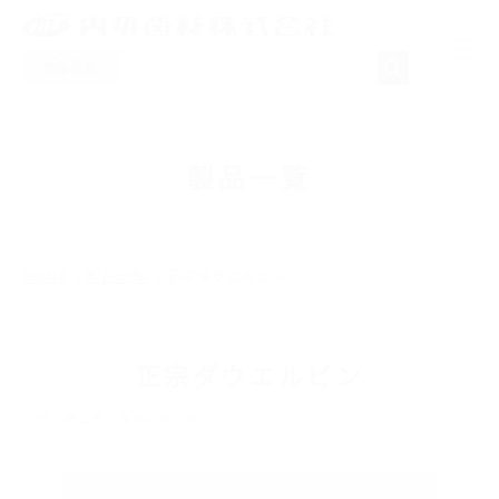
商品検索
NEWS
製品一覧
製品一覧
取り扱いメーカー
HOME
製品一覧
正宗ダウエルピン
採用情報
正宗ダウエルピン
会社概要
正宗
技工系
ダウエルピン
お問い合わせ