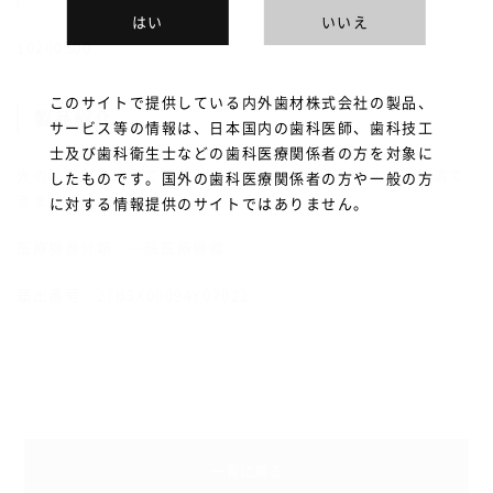
はい
いいえ
10200500
このサイトで提供している内外歯材株式会社の製品、
製品紹介
サービス等の情報は、日本国内の歯科医師、歯科技工
士及び歯科衛生士などの歯科医療関係者の方を対象に
光の乱反射を抑えて正確なスキャニングが出来ます。※鋳造で
したものです。国外の歯科医療関係者の方や一般の方
きません 45g入り
に対する情報提供のサイトではありません。
医療機器分類：一般医療機器
届出番号：27B3X00094Y07022
一覧に戻る