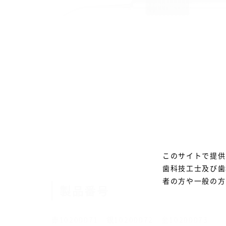
このサイトで提供
歯科技工士及び歯
者の方や一般の方
製品番号
赤10200071 銀10200072 金10200073