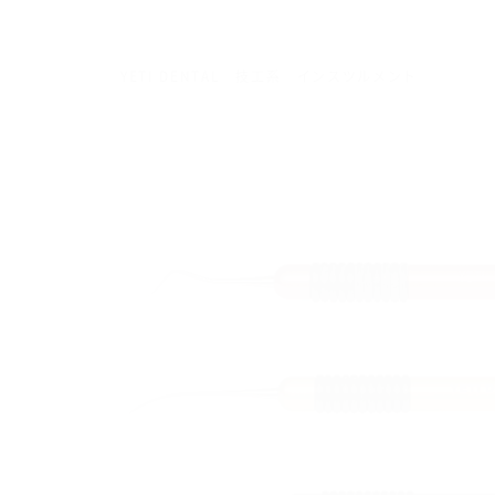
YETI DENTAL
技工系
インスツルメント