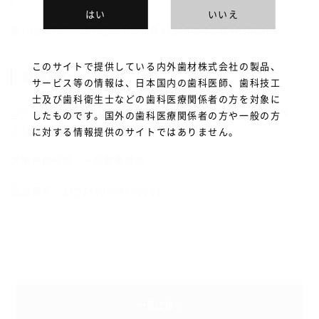
はい
いいえ
赤10200365 緑10200366 黄10200367 青10200368
このサイトで提供している内外歯材株式会社の製品、
製品紹介
サービス等の情報は、日本国内の歯科医師、歯科技工
士及び歯科衛生士などの歯科医療関係者の方を対象に
コーンテクニックに特化したワックスインスツルメントです。
したものです。国外の歯科医療関係者の方や一般の方
＃1赤、＃2緑、＃3黄、＃4青の4種
に対する情報提供のサイトではありません。
医療機器分類：一般医療機器
届出番号：27B3X00094Y65003
一覧に戻る