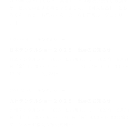
2025年6月20日をもって共通サービス券及び景品引き換え
サービスを中止する事となりました。【対象製品】 とお
るくん ｎｏ お兄ちゃん ３．６Ｌ正宗ルージュクリ
[…]
デンタルショー
2025.06.04
日本デンタルショー２０２５ 出展のお知らせ
日本デンタルショー2025 に出展します。2025年 9月26
日（金）12:00～17:00 9月27日（土）10:00～
17:00 9月28[…]
デンタルショー
2025.04.25
九州デンタルショー２０２５ 出展のお知らせ
九州デンタルショー2025 に出展します。2025年 5月31
日（土）12:00～19:00 6月1日（日）9:00～16:00会場：
マリンメッセ福岡Ａ館公式H[…]