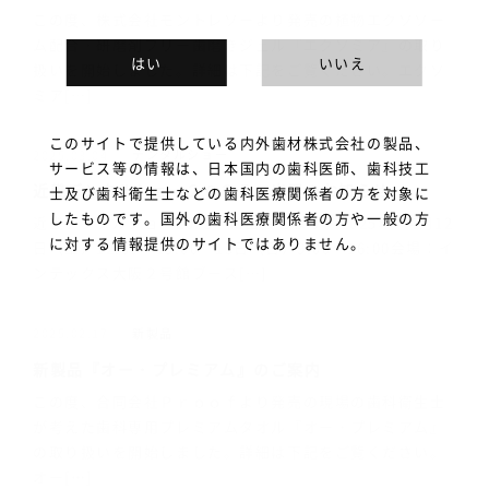
この度、株式会社モントレソーより発売の植物エクソソー
ム配合・研磨剤フリー歯磨きジェル『エクソミア』の取り
はい
いいえ
扱いを開始しました。詳細は下記をご覧ください。エクソ
ミア[…]
このサイトで提供している内外歯材株式会社の製品、
デンタルショー
2025.03.04
サービス等の情報は、日本国内の歯科医師、歯科技工
近畿デンタルショー２０２５ 出展のお知らせ
士及び歯科衛生士などの歯科医療関係者の方を対象に
したものです。国外の歯科医療関係者の方や一般の方
近畿デンタルショー2025 に出展します。2025年 4月12
に対する情報提供のサイトではありません。
日（土）12:00～19:00 13日（日）9:00～16:00会場：イ
ンテックス大阪２号館ブース[…]
新製品
2025.02.17
新製品『オー・プレミアム』のご案内
この度、合同会社Ｐｒｏｏｆより発売の現場の歯科衛生士
が考えた歯科専用プレミアムタオル『オー・プレミアム』
の取り扱いを開始しました。詳細は下記をご覧ください。
オー[…]