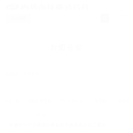
商品検索
NEWS
お知らせ
製品一覧
取り扱いメーカー
HOME
お知らせ
採用情報
会社概要
お知らせ一覧
製品仕様変更
デンタルショー
販売終了
新製品
NEWS
2025.07.02
お問い合わせ
共通サービス券及び景品引き換え中止のご案内