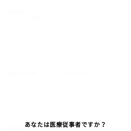
新製品
2025.04.19
新製品『ＤＯＵＸ ＰＩＥＧＥ ディフューザーブレ
ンド』のご案内
この度、ＤＯＵＸ ＰＩＥＧＥより発売の歯科医院の為に
調香師がデザインした特別なフレグランス『ＤＯＵＸ Ｐ
ＩＥＧＥ ディフューザーブレンド』の取り扱いを開始し
ま[…]
新製品
2025.04.02
新製品『神楽 Ｓｍａｒｔ』のご案内
この度、Ｄｅｌｔａｎ株式会社より発売の小型軽量で機能
性に優れた口腔内スキャナー『神楽 Ｓｍａｒｔ』の取り
扱いを開始しました。詳細は下記をご覧ください。神楽
Sm[…]
新製品
2025.03.26
あなたは医療従事者ですか？
新製品『エクソミア』のご案内