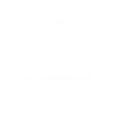
販売終了
2025.01.27
トリオポット中止のご案内
この度、弊社製品トリオポット（ワックスポット）の販売
を中止する事となりました。製造元より使用される部品の
調達が出来なくなった為、やむなく製造を中止すると連絡
を受[…]
製品仕様変更
2025.01.27
スペシャルブラシ製品仕様変更のご案内
この度、ベヒト社「スペシャルブラシ１列 小 白６入
（メタル用）＃158.1」及び「スペシャルブラシ２列
大 緑６入（メタル用）＃178.1」の仕様が変更となりま
[…]
<
1
2
3
>