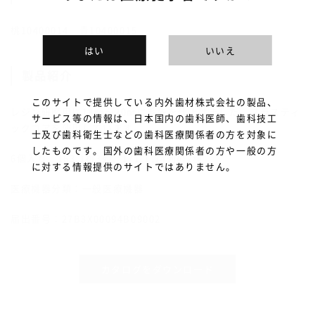
桃10400014 青10400015
はい
いいえ
製品紹介
このサイトで提供している内外歯材株式会社の製品、
レジン研磨用に18㎜～20㎜に毛先を仕上げました。プラスティ
サービス等の情報は、日本国内の歯科医師、歯科技工
ックコアを使用しています。
士及び歯科衛生士などの歯科医療関係者の方を対象に
したものです。国外の歯科医療関係者の方や一般の方
6個入り 163.1桃3列、171.1青4列の2種
に対する情報提供のサイトではありません。
医療機器分類：一般医療機器
届出番号：27B3X00094B09002
カタログをダウンロード