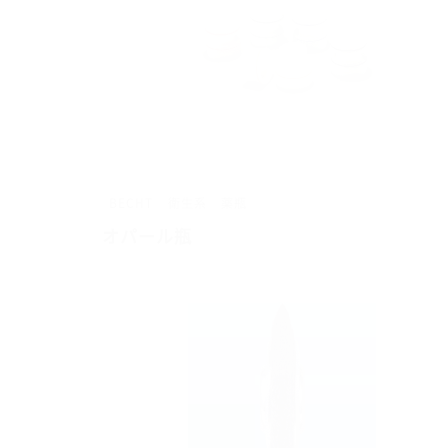
BECHT
衛生系
薬瓶
オパール瓶