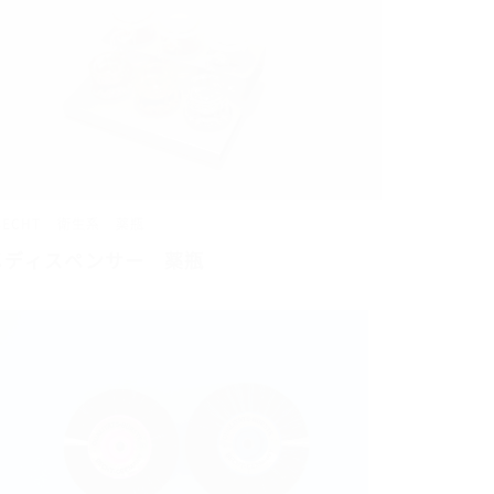
BECHT
衛生系
薬瓶
メディスペンサー 薬瓶