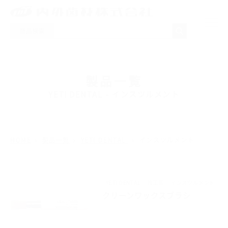
商品検索
NEWS
製品一覧
製品一覧
YETI DENTAL
-
インスツルメント
取り扱いメーカー
HOME
製品一覧
YETI DENTAL
インスツルメント
採用情報
会社概要
YETI DENTAL
技工系
インスツルメント
クリーンワックスブラシ
お問い合わせ